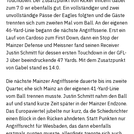
Touchdown. Der Zusatzpunkt von Kicker Vincent Gabel
zum 7:0 wr ebenfalls gut. Ein vollständiger und zwei
unvollständige Pässe der Eagles folgten und die Gäste
trennten sich zum zweiten Mal vom Ball. An der eigenen
46-Yard-Linie begann die nächste Angriffsserie. Erst ein
Lauf von Cardoso zum First Down, dann ein Stop der
Mainzer Defense und Meissner fand seinen Receiver
Justin Schmitt für dessen ersten Touchdown in der GFL-
J über beeindruckende 47 Yards. Mit dem Zusatzpunkt
von Gabel stand es 14:0.
Die nächste Mainzer Angriffsserie dauerte bis ins zweite
Quarter, ehe sich Mainz an der eigenen 41-Yard-Linie
vom Ball trennen musste. Justin Schmitt nahm den Ball
auf und stand kurze Zeit später in der Mainzer Endzone.
Das Europaviertel jubelte nur kurz, da die Schiedsrichter
einen Block in den Rücken ahndeten. Statt Punkten nur
Angriffsrecht für Wiesbaden, das dann ebenfalls
erstmals punten musste, allerdings trennte sich auch