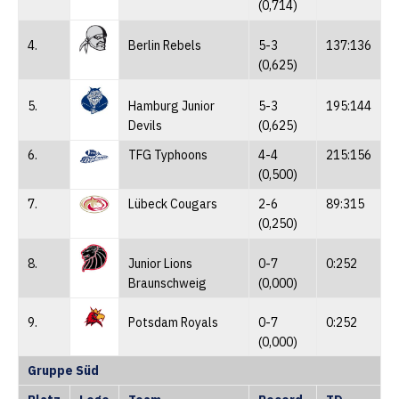
(0,714)
4.
Berlin Rebels
5-3
137:136
(0,625)
5.
Hamburg Junior
5-3
195:144
Devils
(0,625)
6.
TFG Typhoons
4-4
215:156
(0,500)
7.
Lübeck Cougars
2-6
89:315
(0,250)
8.
Junior Lions
0-7
0:252
Braunschweig
(0,000)
9.
Potsdam Royals
0-7
0:252
(0,000)
Gruppe Süd