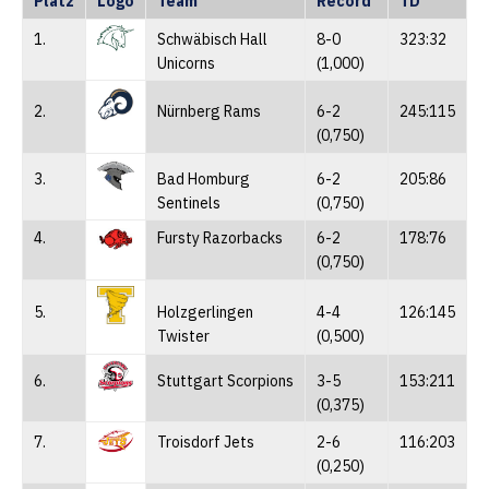
Platz
Logo
Team
Record
TD
1.
Schwäbisch Hall
8-0
323:32
Unicorns
(1,000)
2.
Nürnberg Rams
6-2
245:115
(0,750)
3.
Bad Homburg
6-2
205:86
Sentinels
(0,750)
4.
Fursty Razorbacks
6-2
178:76
(0,750)
5.
Holzgerlingen
4-4
126:145
Twister
(0,500)
6.
Stuttgart Scorpions
3-5
153:211
(0,375)
7.
Troisdorf Jets
2-6
116:203
(0,250)