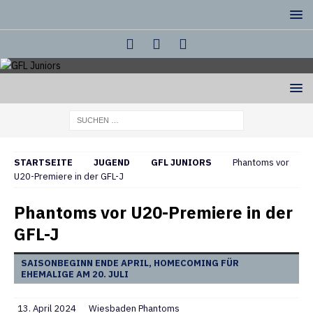
STARTSEITE
JUGEND
GFL JUNIORS
Phantoms vor
U20-Premiere in der GFL-J
Phantoms vor U20-Premiere in der
GFL-J
SAISONBEGINN ENDE APRIL, HOMECOMING FÜR
EHEMALIGE AM 20. JULI
13. April 2024
Wiesbaden Phantoms