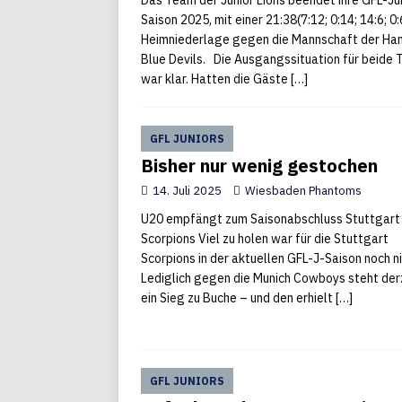
Das Team der Junior Lions beendet ihre GFL-Ju
Saison 2025, mit einer 21:38(7:12; 0:14; 14:6; 0:
Heimniederlage gegen die Mannschaft der H
Blue Devils. Die Ausgangssituation für beide
war klar. Hatten die Gäste
[…]
GFL JUNIORS
Bisher nur wenig gestochen
14. Juli 2025
Wiesbaden Phantoms
U20 empfängt zum Saisonabschluss Stuttgart
Scorpions Viel zu holen war für die Stuttgart
Scorpions in der aktuellen GFL-J-Saison noch ni
Lediglich gegen die Munich Cowboys steht der
ein Sieg zu Buche – und den erhielt
[…]
GFL JUNIORS