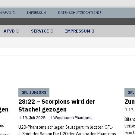
N AFVD
IMPRESSUM
DATENSCHUTZRICHTLINIE
AFVD
SERVICE
IMPRESSUM
GFL JUNIORS
GFL
28:22 – Scorpions wird der
Zum
gen
Stachel gezogen
17.
19. Juli 2025
Wiesbaden Phantoms
Bilan
ons
verbe
U20-Phantoms schlagen Stuttgart im letzten GFL-
eine 
J-Spiel der Saison Die U20 der Wiesbaden Phantoms