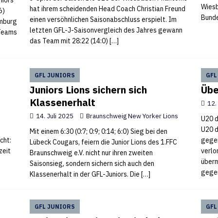
niors
Wiesb
hat ihrem scheidenden Head Coach Christian Freund
6)
Bunde
einen versöhnlichen Saisonabschluss erspielt. Im
amburg
letzten GFL-J-Saisonvergleich des Jahres gewann
 Teams
das Team mit 28:22 (14:0)
[…]
GFL JUNIORS
GFL
Juniors Lions sichern sich
Übe
Klassenerhalt
12.
14. Juli 2025
Braunschweig New Yorker Lions
U20 d
U20 d
Mit einem 6:30 (0:7; 0:9; 0:14; 6:0) Sieg bei den
cht:
gegen
Lübeck Cougars, feiern die Junior Lions des 1.FFC
zeit
verlo
Braunschweig e.V. nicht nur ihren zweiten
überm
Saisonsieg, sondern sichern sich auch den
gege
Klassenerhalt in der GFL-Juniors. Die
[…]
GFL JUNIORS
GFL