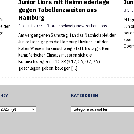
Junior Lions mit Heimniederlage
Jun
gegen Tabellenzweiten aus
3. 
Hamburg
Die
Mit g
7. Juli 2025
Braunschweig New Yorker Lions
pe der
Junio
ge,
bei d
Am vergangenen Samstag, fan das Nachholspiel der
spann
Junior Lions gegen die Hamburg Huskies, auf der
Oberh
Roten Wiese in Braunschweig statt.Trotz großen
kämpferischen Einsatz mussten sich die
Braunschweiger mit10:38 (3:17; 0:7; 0:7; 7:7)
geschlagen geben, belegen
[…]
HIV
KATEGORIEN