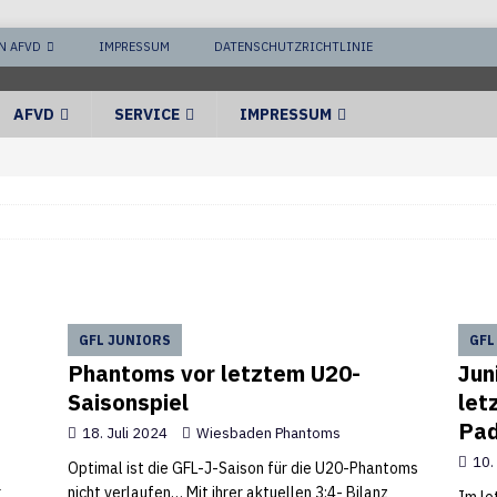
N AFVD
IMPRESSUM
DATENSCHUTZRICHTLINIE
AFVD
SERVICE
IMPRESSUM
GFL JUNIORS
GFL
Phantoms vor letztem U20-
Jun
Saisonspiel
let
Pad
18. Juli 2024
Wiesbaden Phantoms
10.
n
Optimal ist die GFL-J-Saison für die U20-Phantoms
r
nicht verlaufen… Mit ihrer aktuellen 3:4- Bilanz