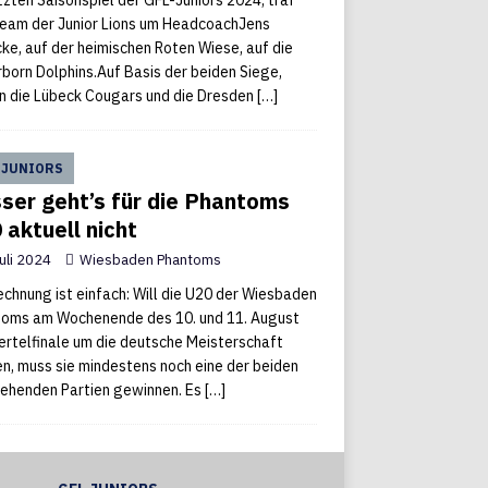
tzten Saisonspiel der GFL-Juniors 2024, traf
eam der Junior Lions um HeadcoachJens
cke, auf der heimischen Roten Wiese, auf die
born Dolphins.Auf Basis der beiden Siege,
 die Lübeck Cougars und die Dresden
[…]
 JUNIORS
ser geht’s für die Phantoms
 aktuell nicht
Juli 2024
Wiesbaden Phantoms
echnung ist einfach: Will die U20 der Wiesbaden
oms am Wochenende des 10. und 11. August
iertelfinale um die deutsche Meisterschaft
en, muss sie mindestens noch eine der beiden
ehenden Partien gewinnen. Es
[…]