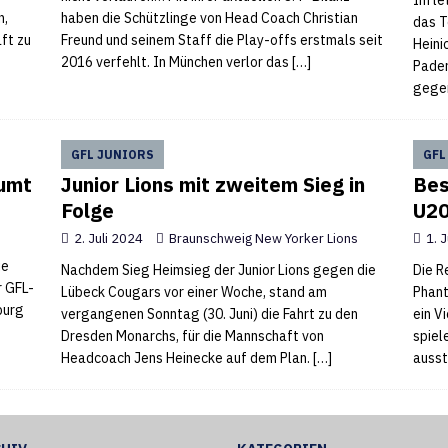
Im le
n,
haben die Schützlinge von Head Coach Christian
das T
ft zu
Freund und seinem Staff die Play-offs erstmals seit
Heini
2016 verfehlt. In München verlor das
[…]
Pader
gegen
GFL JUNIORS
GFL
äumt
Junior Lions mit zweitem Sieg in
Bes
Folge
U20
2. Juli 2024
Braunschweig New Yorker Lions
1. 
ie
Nachdem Sieg Heimsieg der Junior Lions gegen die
Die R
r GFL-
Lübeck Cougars vor einer Woche, stand am
Phant
burg
vergangenen Sonntag (30. Juni) die Fahrt zu den
ein V
Dresden Monarchs, für die Mannschaft von
spiel
Headcoach Jens Heinecke auf dem Plan.
[…]
ausst