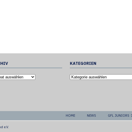
HIV
KATEGORIEN
HOME
NEWS
GFL JUNIORS
d e.V.