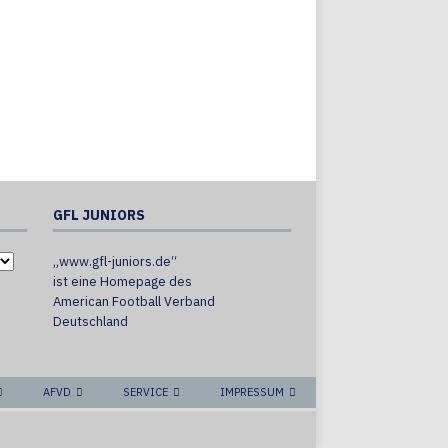
GFL JUNIORS
„www.gfl-juniors.de“
ist eine Homepage des
American Football Verband
Deutschland
AFVD
SERVICE
IMPRESSUM