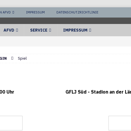
N AFVD
IMPRESSUM
DATENSCHUTZRICHTLINIE
AFVD
SERVICE
IMPRESSUM
GIN
Spiel
00 Uhr
GFLJ Süd - Stadion an der L
azorbacks
Stuttgart 
35
10