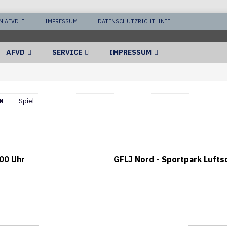
N AFVD
IMPRESSUM
DATENSCHUTZRICHTLINIE
AFVD
SERVICE
IMPRESSUM
N
Spiel
00 Uhr
GFLJ Nord - Sportpark Lufts
 Royals
Düsseldor
0
36