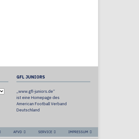
GFL JUNIORS
„www.gfl-juniors.de“
ist eine Homepage des
American Football Verband
Deutschland
AFVD
SERVICE
IMPRESSUM