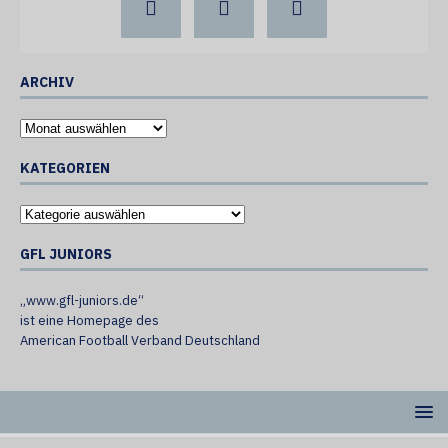
ARCHIV
KATEGORIEN
GFL JUNIORS
„www.gfl-juniors.de“
ist eine Homepage des
American Football Verband Deutschland