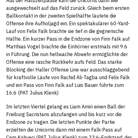
Aus der Halbzeitpause kam die Unicorns dann wie
ausgewechselt auf das Feld zurück. Gleich beim ersten
Ballkontakt in der zweiten Spielhälfte läutete die
Offense ihre Aufholjagd ein. Ein spektakulärer 60-Yard-
Lauf von Felix Falk brachte sie tief in die gegnerische
Hälfte. Ein kurzer Pass in die Endzone von Finn Falk auf
Matthias Vogel brachte die Einhörner erstmals mit 9:6
in Führung. Die nun hellwache Abwehr ermöglichte der
Offense eine rasche Rückkehr aufs Feld. Das starke
Blocking der Haller Offense Line war ausschlaggebend
für kraftvolle Läufe von Rachid Ali-Tagba und Felix Falk
und ein Pass von Finn Falk auf Luis Bauer führte zum
16:6 (PAT Julius Klenk)
Im letzten Viertel gelang es Liam Amiri einen Ball der
Freiburg Sacristans abzufangen und bis kurz vor die
Endzone zu tragen. Die letzten Punkte der Partie
erzielten die Unicorns dann mit einem Falk-Pass auf
Cem Kahveci (PAT Julius Klenk) zum 23:6-Endstand, der