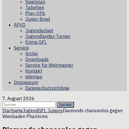
Spielplan
Tabellen
Play-Offs
Junior Bowl
AFVD
Jugendarbeit
Jugendländer-Turnier
Erima GFL
Service
Archiv
Downloads
Service für Webmaster
Kontakt
sitemap
Impressum
Datenschutzrichtlinie
7. August 2026
Suchen
nach:
Startseite
Jugend
GFL Juniors
Diamonds chancenlos gegen
Wiesbaden Phantoms