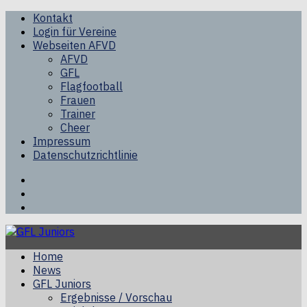
Kontakt
Login für Vereine
Webseiten AFVD
AFVD
GFL
Flagfootball
Frauen
Trainer
Cheer
Impressum
Datenschutzrichtlinie
Facebook
Twitter
Youtube
Home
News
GFL Juniors
Ergebnisse / Vorschau