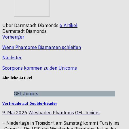
Über Darmstadt Diamonds
6 Artikel
Darmstadt Diamonds
Webseite
Vorheriger
Wenn Phantome Diamanten schleifen
Nächster
Scorpions kommen zu den Unicorns
Ähnliche Artikel
GFL Juniors
Vorfreude auf Double-header
9. Mai 2026
Wiesbaden Phantoms
GFL Juniors
– Niederlage in Troisdorf, am Samstag kommt Fursty ins
„Camp“ – Die U20 der Wiesbaden Phantoms hat in der