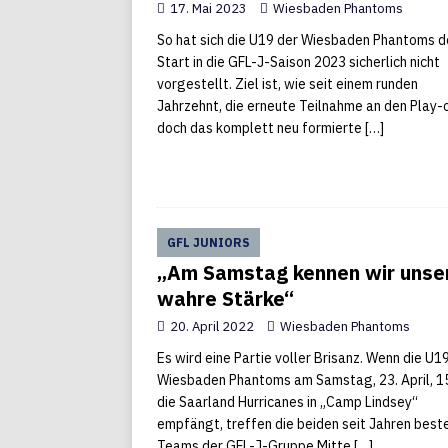
17. Mai 2023
Wiesbaden Phantoms
So hat sich die U19 der Wiesbaden Phantoms d
Start in die GFL-J-Saison 2023 sicherlich nicht
vorgestellt. Ziel ist, wie seit einem runden
Jahrzehnt, die erneute Teilnahme an den Play-o
doch das komplett neu formierte
[…]
GFL JUNIORS
„Am Samstag kennen wir unse
wahre Stärke“
20. April 2022
Wiesbaden Phantoms
Es wird eine Partie voller Brisanz. Wenn die U1
Wiesbaden Phantoms am Samstag, 23. April, 15
die Saarland Hurricanes in „Camp Lindsey“
empfängt, treffen die beiden seit Jahren best
Teams der GFL-J-Gruppe Mitte
[…]