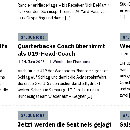
Süd-G
Rand einer Niederlage – bis Receiver Nick DeMartini
errei
kurz vor dem Schlusspfiff einen 29-Yard-Pass von
[…]
Lars Grope fing und damit
[…]
GFL JUNIORS
GFL
ffs
Quarterbacks Coach übernimmt
Wen
als U19-Head-Coach
20.
14. Juni 2023
Wiesbaden Phantoms
Die U
Saiso
nd
Auch für die U19 der Wiesbaden Phantoms geht es
ausge
oms
Schlag auf Schlag und damit die Achterbahnfahrt,
Coach
hen
die diese GFL-J-Saison bisher darstellt, direkt
und s
h die
weiter. Schon am Samstag, 17. Juni, läuft das
zwei
Bundesligateam wieder auf – Gegner
[…]
GFL JUNIORS
GFL
Jetzt werden die Sentinels gejagt
Sai