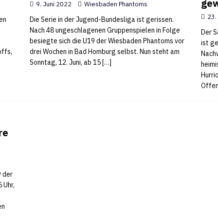
gew
9. Juni 2022
Wiesbaden Phantoms
23.
en
Die Serie in der Jugend-Bundesliga ist gerissen.
Nach 48 ungeschlagenen Gruppenspielen in Folge
Der S
besiegte sich die U19 der Wiesbaden Phantoms vor
ist g
ffs,
drei Wochen in Bad Homburg selbst. Nun steht am
Nachw
Sonntag, 12. Juni, ab 15
[…]
heimi
Hurri
Offen
re
9 der
 Uhr,
en