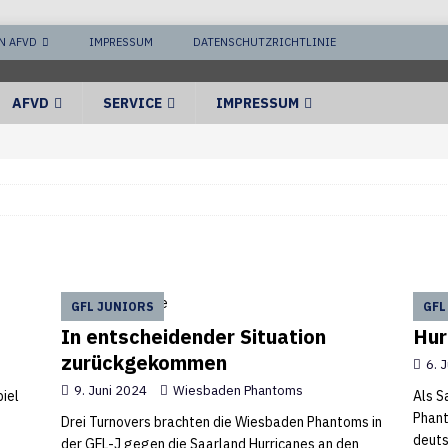
N AFVD
IMPRESSUM
DATENSCHUTZRICHTLINIE
AFVD
SERVICE
IMPRESSUM
GFL JUNIORS
GFL
In entscheidender Situation
Hur
zurückgekommen
6. 
9. Juni 2024
Wiesbaden Phantoms
piel
Als S
Phant
Drei Turnovers brachten die Wiesbaden Phantoms in
deuts
der GFL-J gegen die Saarland Hurricanes an den