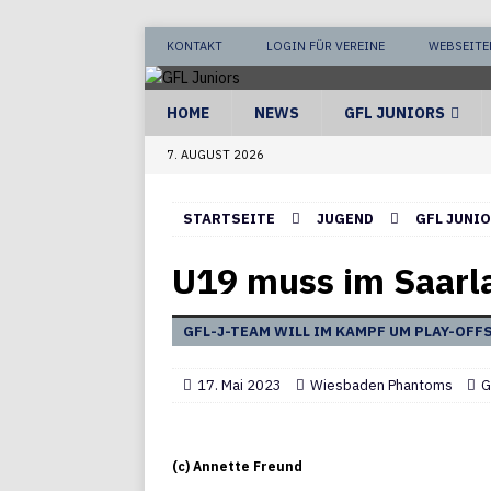
KONTAKT
LOGIN FÜR VEREINE
WEBSEITE
HOME
NEWS
GFL JUNIORS
7. AUGUST 2026
STARTSEITE
JUGEND
GFL JUNI
U19 muss im Saarl
GFL-J-TEAM WILL IM KAMPF UM PLAY-OFF
17. Mai 2023
Wiesbaden Phantoms
G
(c) Annette Freund