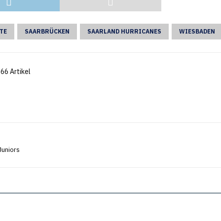
TE
SAARBRÜCKEN
SAARLAND HURRICANES
WIESBADEN
66 Artikel
Juniors