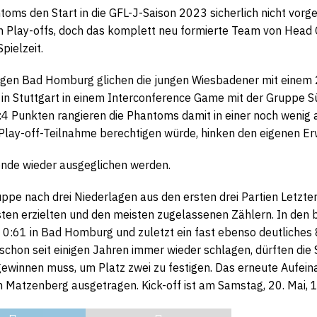
ms den Start in die GFL-J-Saison 2023 sicherlich nicht vorgest
n Play-offs, doch das komplett neu formierte Team von Head C
pielzeit.
gen Bad Homburg glichen die jungen Wiesbadener mit einem 
 in Stuttgart in einem Interconference Game mit der Gruppe 
2:4 Punkten rangieren die Phantoms damit in einer noch wenig
e Play-off-Teilnahme berechtigen würde, hinken den eigenen Er
ende wieder ausgeglichen werden.
uppe nach drei Niederlagen aus den ersten drei Partien Letzt
sten erzielten und den meisten zugelassenen Zählern. In den 
:61 in Bad Homburg und zuletzt ein fast ebenso deutliches 
 schon seit einigen Jahren immer wieder schlagen, dürften d
ewinnen muss, um Platz zwei zu festigen. Das erneute Aufein
Matzenberg ausgetragen. Kick-off ist am Samstag, 20. Mai, 1