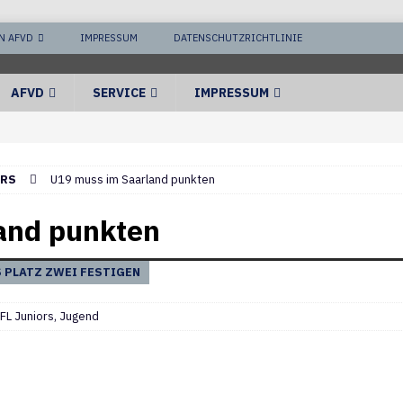
N AFVD
IMPRESSUM
DATENSCHUTZRICHTLINIE
AFVD
SERVICE
IMPRESSUM
ORS
U19 muss im Saarland punkten
and punkten
S PLATZ ZWEI FESTIGEN
FL Juniors
,
Jugend