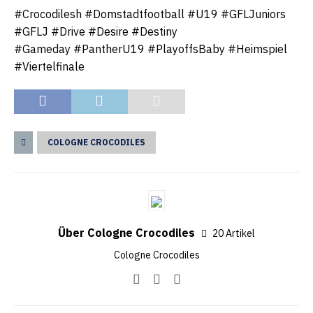
#Crocodilesh #Domstadtfootball #U19 #GFLJuniors
#GFLJ #Drive #Desire #Destiny
#Gameday #PantherU19 #PlayoffsBaby #Heimspiel
#Viertelfinale
COLOGNE CROCODILES
Über Cologne Crocodiles
20 Artikel
Cologne Crocodiles