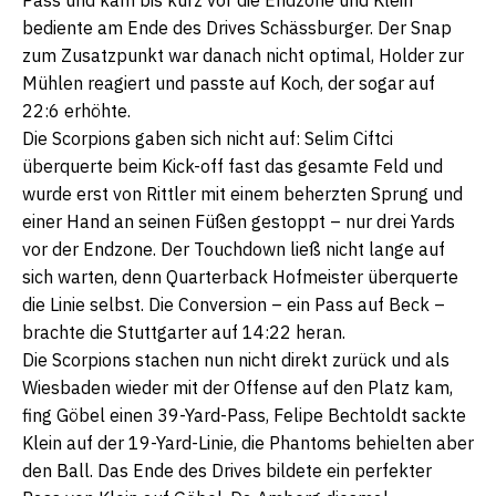
Pass und kam bis kurz vor die Endzone und Klein
bediente am Ende des Drives Schässburger. Der Snap
zum Zusatzpunkt war danach nicht optimal, Holder zur
Mühlen reagiert und passte auf Koch, der sogar auf
22:6 erhöhte.
Die Scorpions gaben sich nicht auf: Selim Ciftci
überquerte beim Kick-off fast das gesamte Feld und
wurde erst von Rittler mit einem beherzten Sprung und
einer Hand an seinen Füßen gestoppt – nur drei Yards
vor der Endzone. Der Touchdown ließ nicht lange auf
sich warten, denn Quarterback Hofmeister überquerte
die Linie selbst. Die Conversion – ein Pass auf Beck –
brachte die Stuttgarter auf 14:22 heran.
Die Scorpions stachen nun nicht direkt zurück und als
Wiesbaden wieder mit der Offense auf den Platz kam,
fing Göbel einen 39-Yard-Pass, Felipe Bechtoldt sackte
Klein auf der 19-Yard-Linie, die Phantoms behielten aber
den Ball. Das Ende des Drives bildete ein perfekter