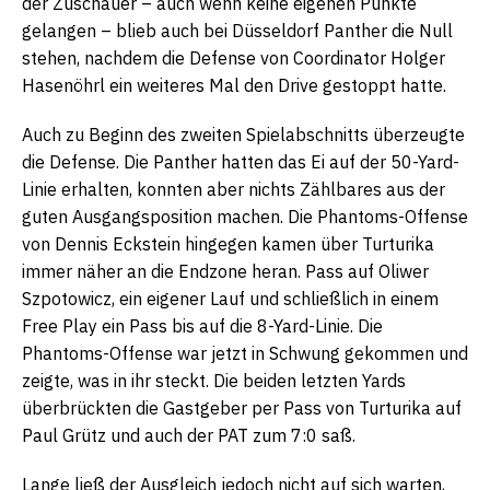
der Zuschauer – auch wenn keine eigenen Punkte
gelangen – blieb auch bei Düsseldorf Panther die Null
stehen, nachdem die Defense von Coordinator Holger
Hasenöhrl ein weiteres Mal den Drive gestoppt hatte.
Auch zu Beginn des zweiten Spielabschnitts überzeugte
die Defense. Die Panther hatten das Ei auf der 50-Yard-
Linie erhalten, konnten aber nichts Zählbares aus der
guten Ausgangsposition machen. Die Phantoms-Offense
von Dennis Eckstein hingegen kamen über Turturika
immer näher an die Endzone heran. Pass auf Oliwer
Szpotowicz, ein eigener Lauf und schließlich in einem
Free Play ein Pass bis auf die 8-Yard-Linie. Die
Phantoms-Offense war jetzt in Schwung gekommen und
zeigte, was in ihr steckt. Die beiden letzten Yards
überbrückten die Gastgeber per Pass von Turturika auf
Paul Grütz und auch der PAT zum 7:0 saß.
Lange ließ der Ausgleich jedoch nicht auf sich warten,