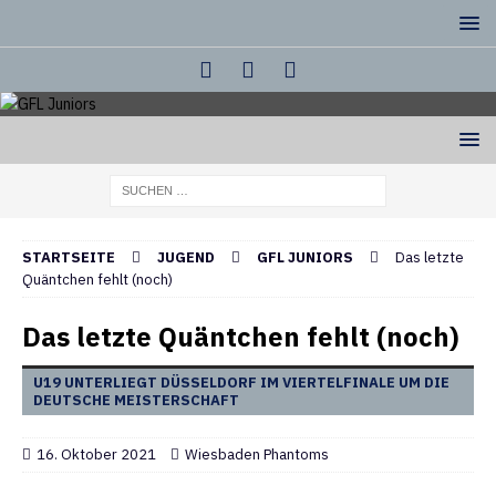
STARTSEITE
JUGEND
GFL JUNIORS
Das letzte
Quäntchen fehlt (noch)
Das letzte Quäntchen fehlt (noch)
U19 UNTERLIEGT DÜSSELDORF IM VIERTELFINALE UM DIE
DEUTSCHE MEISTERSCHAFT
16. Oktober 2021
Wiesbaden Phantoms