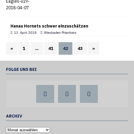
Hanau Hornets schwer einzuschätzen
13. April 2018
Wiesbaden Phantoms
«
1
…
41
42
43
»
FOLGE UNS BEI
ARCHIV