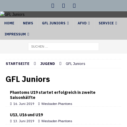
HOME
NEWS
GFL JUNIORS
AFVD
SERVICE
IMPRESSUM
STARTSEITE
JUGEND
GFL Juniors
GFL Juniors
Phantoms U19 startet erfolgreich in zweite
Saisonhälfte
16. Juni 2019
Wiesbaden Phantoms
U13, U16 und U19
13. Juni 2019
Wiesbaden Phantoms