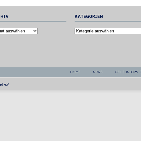
HIV
KATEGORIEN
HOME
NEWS
GFL JUNIORS
d e.V.