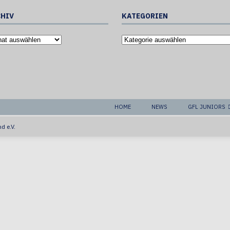
HIV
KATEGORIEN
HOME
NEWS
GFL JUNIORS
d e.V.