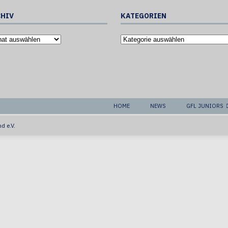
HIV
KATEGORIEN
HOME
NEWS
GFL JUNIORS
d e.V.