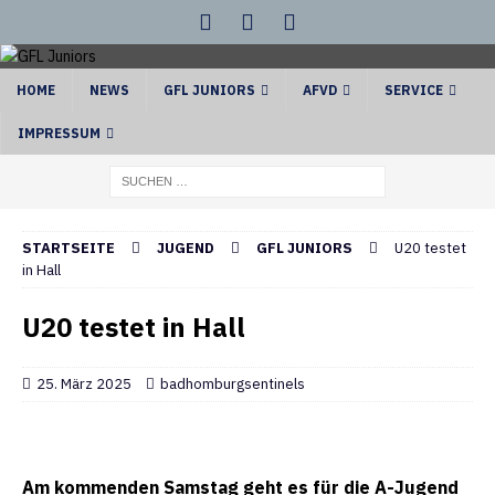
HOME
NEWS
GFL JUNIORS
AFVD
SERVICE
IMPRESSUM
STARTSEITE
JUGEND
GFL JUNIORS
U20 testet
in Hall
U20 testet in Hall
25. März 2025
badhomburgsentinels
Am kommenden Samstag geht es für die A-Jugend