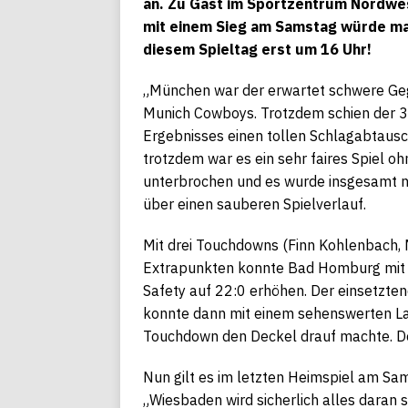
an. Zu Gast im Sportzentrum Nordwes
mit einem Sieg am Samstag würde man s
diesem Spieltag erst um 16 Uhr!
„München war der erwartet schwere Ge
Munich Cowboys. Trotzdem schien der 30
Ergebnisses einen tollen Schlagabtausc
trotzdem war es ein sehr faires Spiel 
unterbrochen und es wurde insgesamt nur
über einen sauberen Spielverlauf.
Mit drei Touchdowns (Finn Kohlenbach,
Extrapunkten konnte Bad Homburg mit ei
Safety auf 22:0 erhöhen. Der einsetzt
konnte dann mit einem sehenswerten La
Touchdown den Deckel drauf machte. Der 
Nun gilt es im letzten Heimspiel am Sa
„Wiesbaden wird sicherlich alles daran s