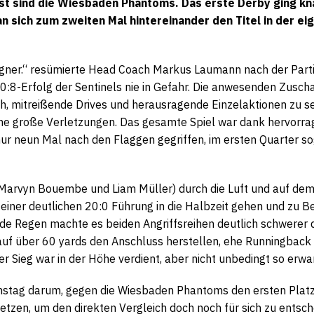
t sind die Wiesbaden Phantoms. Das erste Derby ging kn
ich zum zweiten Mal hintereinander den Titel in der eigen
gner.“ resümierte Head Coach Markus Laumann nach der Part
:8-Erfolg der Sentinels nie in Gefahr. Die anwesenden Zuscha
h, mitreißende Drives und herausragende Einzelaktionen zu s
ohne große Verletzungen. Das gesamte Spiel war dank hervorr
 neun Mal nach den Flaggen gegriffen, im ersten Quarter sogar
 Marvyn Bouembe und Liam Müller) durch die Luft und auf dem
ner deutlichen 20:0 Führung in die Halbzeit gehen und zu Beg
ende Regen machte es beiden Angriffsreihen deutlich schwere
uf über 60 yards den Anschluss herstellen, ehe Runningbac
Sieg war in der Höhe verdient, aber nicht unbedingt so erwar
mstag darum, gegen die Wiesbaden Phantoms den ersten Platz i
etzen, um den direkten Vergleich doch noch für sich zu entsche