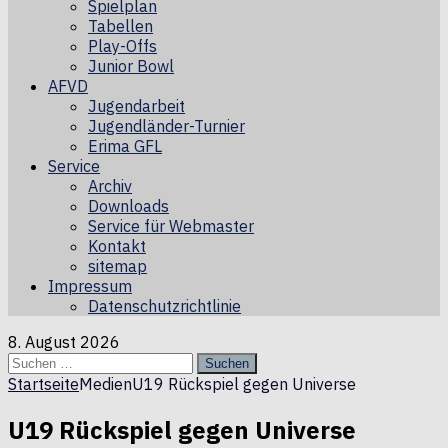
Spielplan
Tabellen
Play-Offs
Junior Bowl
AFVD
Jugendarbeit
Jugendländer-Turnier
Erima GFL
Service
Archiv
Downloads
Service für Webmaster
Kontakt
sitemap
Impressum
Datenschutzrichtlinie
8. August 2026
Suchen
nach:
Startseite
Medien
U19 Rückspiel gegen Universe
U19 Rückspiel gegen Universe