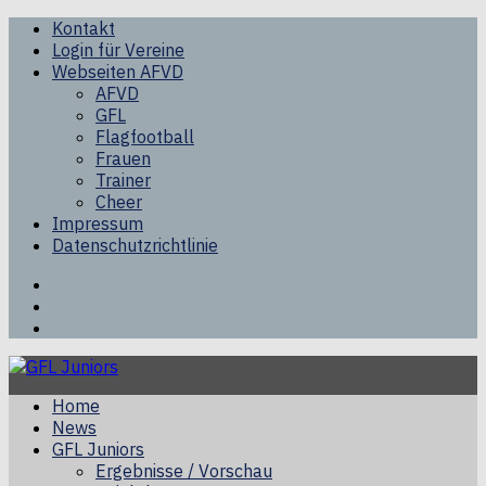
Kontakt
Login für Vereine
Webseiten AFVD
AFVD
GFL
Flagfootball
Frauen
Trainer
Cheer
Impressum
Datenschutzrichtlinie
Facebook
Twitter
Youtube
Home
News
GFL Juniors
Ergebnisse / Vorschau