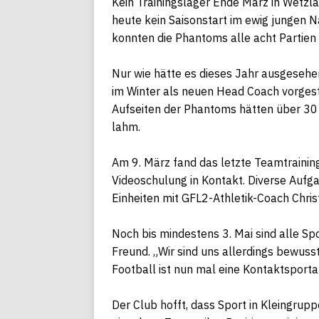
Kein Trainingslager Ende März in Wetzl
heute kein Saisonstart im ewig jungen N
konnten die Phantoms alle acht Partien 
Nur wie hätte es dieses Jahr ausgesehe
im Winter als neuen Head Coach vorgeste
Aufseiten der Phantoms hätten über 30 n
lahm.
Am 9. März fand das letzte Teamtraining
Videoschulung in Kontakt. Diverse Aufg
Einheiten mit GFL2-Athletik-Coach
Chris
Noch bis mindestens 3. Mai sind alle Sp
Freund. „Wir sind uns allerdings bewusst
Football ist nun mal eine Kontaktsportart
Der Club hofft, dass Sport in Kleingrup