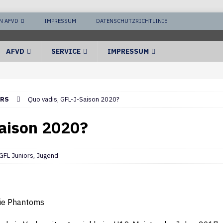
N AFVD
IMPRESSUM
DATENSCHUTZRICHTLINIE
AFVD
SERVICE
IMPRESSUM
ORS
Quo vadis, GFL-J-Saison 2020?
aison 2020?
GFL Juniors
,
Jugend
die Phantoms