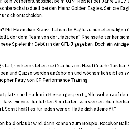
ar, kein Vorbereitungsspiel beim U19-Meister der Jahre 201
achbarschaftsduell bei den Mainz Golden Eagles. Seit die Eagl
für sich entscheiden.
n? Mit Maximilian Krauss haben die Eagles einen ehemaligen 
llt, der dem Team von der „falschen“ Rheinseite seither sich
eue Spieler ihr Debüt in der GFL-J gegeben. Doch ein winziges,
 statt, seitdem stehen die Coaches um Head Coach Christian F
aben und Quizze werden angeboten und wöchentlich gibt es zw
topher Petry
von
CP Performance Training
.
ortplätze und Hallen in Hessen gesperrt. „Alle wollen auf den 
, dass wir eine der letzten Sportarten sein werden, die überha
. Somit heißt es für jeden weiter: Halte dich alleine fit.“
pen bald erlaubt wird, dann können zum Beispiel Receiver Bäl