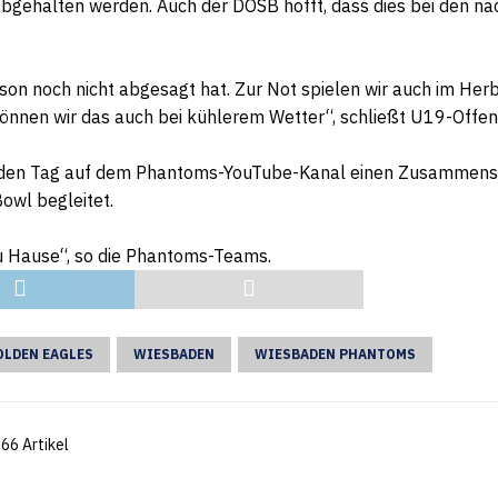
 abgehalten werden. Auch der DOSB hofft, dass dies bei den 
ison noch nicht abgesagt hat. Zur Not spielen wir auch im He
önnen wir das auch bei kühlerem Wetter“, schließt U19-Offens
s jeden Tag auf dem Phantoms-YouTube-Kanal einen Zusammens
Bowl begleitet.
 zu Hause“, so die Phantoms-Teams.
OLDEN EAGLES
WIESBADEN
WIESBADEN PHANTOMS
66 Artikel