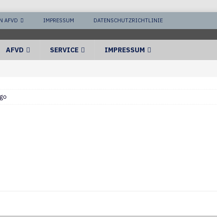
N AFVD
IMPRESSUM
DATENSCHUTZRICHTLINIE
AFVD
SERVICE
IMPRESSUM
go