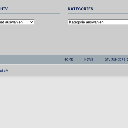
HIV
KATEGORIEN
HOME
NEWS
GFL JUNIORS
d e.V.