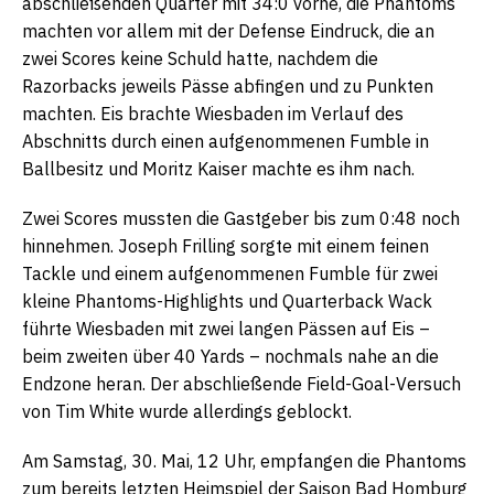
abschließenden Quarter mit 34:0 vorne, die Phantoms
machten vor allem mit der Defense Eindruck, die an
zwei Scores keine Schuld hatte, nachdem die
Razorbacks jeweils Pässe abfingen und zu Punkten
machten. Eis brachte Wiesbaden im Verlauf des
Abschnitts durch einen aufgenommenen Fumble in
Ballbesitz und Moritz Kaiser machte es ihm nach.
Zwei Scores mussten die Gastgeber bis zum 0:48 noch
hinnehmen. Joseph Frilling sorgte mit einem feinen
Tackle und einem aufgenommenen Fumble für zwei
kleine Phantoms-Highlights und Quarterback Wack
führte Wiesbaden mit zwei langen Pässen auf Eis –
beim zweiten über 40 Yards – nochmals nahe an die
Endzone heran. Der abschließende Field-Goal-Versuch
von Tim White wurde allerdings geblockt.
Am Samstag, 30. Mai, 12 Uhr, empfangen die Phantoms
zum bereits letzten Heimspiel der Saison Bad Homburg